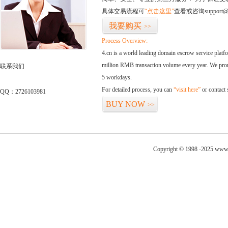
具体交易流程可
“点击这里”
查看或咨询support@
我要购买
>>
Process Overview:
4.cn is a world leading domain escrow service plat
million RMB transaction volume every year. We promi
联系我们
5 workdays.
For detailed process, you can
“visit here”
or contact
QQ：2726103981
BUY NOW
>>
Copyright © 1998 -2025 www.