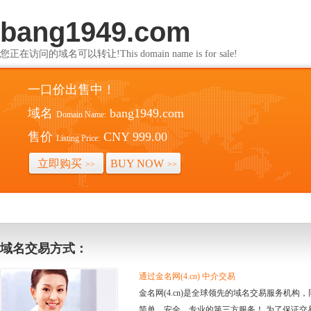
bang1949.com
您正在访问的域名可以转让!This domain name is for sale!
一口价出售中！
域名
bang1949.com
Domain Name:
售价
CNY 999.00
Listing Price:
立即购买
BUY NOW
>>
>>
域名交易方式：
通过金名网(4.cn) 中介交易
金名网(4.cn)是全球领先的域名交易服务机
简单、安全、专业的第三方服务！ 为了保证交